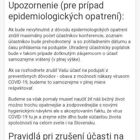
Upozornenie (pre prípad
epidemiologických opatrení):
Ak bude nevyhnutné z dôvodu epidemiologických opatrení
znížiť maximálny počet účastníkov konferencie, zoznam
účastníkov bude prehodnotený a so zohľadnením dátumu a
času prihlásenia na podujatie. Uhradený účastnícky poplatok
bude v takom prípade dotknutým záujemcom o účasť
samozrejme vrátený (v plnej výške).
Ak sa rozhodnete zrušiť Vašu účasť na podujati z
preventívnych dôvodov - obava z možnosti nákazy vírusom
COVID-19, budeme to samozrejme v plnej miere
rešpektovať.
Budeme sa však pomaly musieť naučiť žiť náš bežný život
možno trochu opatrnejšie a zodpovednejšie s novými
hygienickými návykmi ale s akceptovaním faktu, že vírus
COVID-19 tu je a zrejme ešte dlho bude súčasťou života
spoločnosti na celom svete i na Slovensku.
Pravidlá pri zrušení účasti na