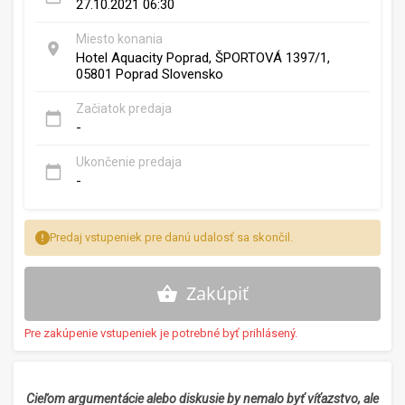
27.10.2021 06:30
Miesto konania
Hotel Aquacity Poprad, ŠPORTOVÁ 1397/1,
05801 Poprad Slovensko
Začiatok predaja
-
Ukončenie predaja
-
Predaj vstupeniek pre danú udalosť sa skončil.
Zakúpiť
Pre zakúpenie vstupeniek je potrebné byť prihlásený.
Cieľom argumentácie alebo diskusie by nemalo byť víťazstvo, ale