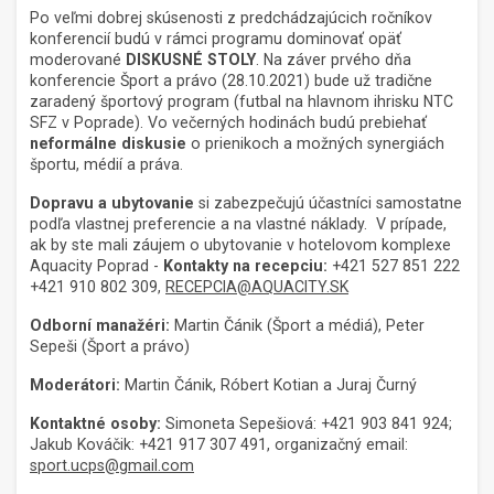
Po veľmi dobrej skúsenosti z predchádzajúcich ročníkov
konferencií budú v rámci programu dominovať opäť
moderované
DISKUSNÉ STOLY
. Na záver prvého dňa
konferencie Šport a právo (28.10.2021) bude už tradične
zaradený športový program (futbal na hlavnom ihrisku NTC
SFZ v Poprade). Vo večerných hodinách budú prebiehať
neformálne diskusie
o prienikoch a možných synergiách
športu, médií a práva.
Dopravu a ubytovanie
si zabezpečujú účastníci samostatne
podľa vlastnej preferencie a na vlastné náklady. V prípade,
ak by ste mali záujem o ubytovanie v hotelovom komplexe
Aquacity Poprad -
Kontakty na recepciu:
+421 527 851 222
+421 910 802 309,
RECEPCIA@AQUACITY.SK
Odborní manažéri:
Martin Čánik (Šport a médiá), Peter
Sepeši (Šport a právo)
Moderátori:
Martin Čánik, Róbert Kotian a Juraj Čurný
Kontaktné osoby:
Simoneta Sepešiová: +421 903 841 924;
Jakub Kováčik: +421 917 307 491, organizačný email:
sport.ucps@gmail.com