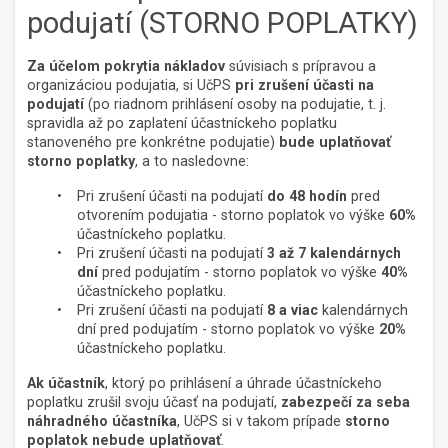
podujatí (STORNO POPLATKY)
Za účelom pokrytia nákladov
súvisiach s prípravou a
organizáciou podujatia, si UčPS
pri zrušení účasti na
podujatí
(po riadnom prihlásení osoby na podujatie, t. j.
spravidla až po zaplatení účastníckeho poplatku
stanoveného pre konkrétne podujatie)
bude uplatňovať
storno poplatky
, a to nasledovne:
Pri zrušení účasti na podujatí
do 48 hodín
pred
otvorením podujatia - storno poplatok vo výške
60%
účastníckeho poplatku.
Pri zrušení účasti na podujatí
3 až 7 kalendárnych
dní
pred podujatím - storno poplatok vo výške
40%
účastníckeho poplatku.
Pri zrušení účasti na podujatí
8 a viac
kalendárnych
dní pred podujatím - storno poplatok vo výške
20%
účastníckeho poplatku.
Ak účastník
, ktorý po prihlásení a úhrade účastníckeho
poplatku zrušil svoju účasť na podujatí,
zabezpečí za seba
náhradného účastníka
, UčPS si v takom prípade
storno
poplatok nebude uplatňovať
.